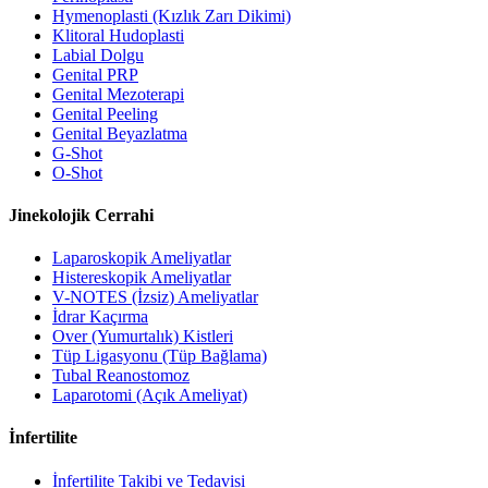
Hymenoplasti (Kızlık Zarı Dikimi)
Klitoral Hudoplasti
Labial Dolgu
Genital PRP
Genital Mezoterapi
Genital Peeling
Genital Beyazlatma
G-Shot
O-Shot
Jinekolojik Cerrahi
Laparoskopik Ameliyatlar
Histereskopik Ameliyatlar
V-NOTES (İzsiz) Ameliyatlar
İdrar Kaçırma
Over (Yumurtalık) Kistleri
Tüp Ligasyonu (Tüp Bağlama)
Tubal Reanostomoz
Laparotomi (Açık Ameliyat)
İnfertilite
İnfertilite Takibi ve Tedavisi