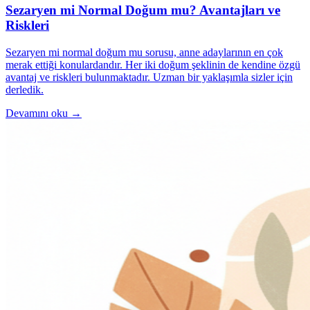
Sezaryen mi Normal Doğum mu? Avantajları ve
Riskleri
Sezaryen mi normal doğum mu sorusu, anne adaylarının en çok
merak ettiği konulardandır. Her iki doğum şeklinin de kendine özgü
avantaj ve riskleri bulunmaktadır. Uzman bir yaklaşımla sizler için
derledik.
Devamını oku →