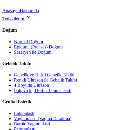
Anasayfa
Hakkımda
Tedavilerim
Doğum
Normal Doğum
Epidural (Prenses) Doğum
Sezaryen ile Doğum
Gebelik Takibi
Gebelik ve Riskli Gebelik Takibi
Renkli Ultrason ile Gebelik Takibi
4 Boyutlu Ultrason
İkili, Üçlü, Dörtlü Tarama Testi
Genital Estetik
Labioplasti
Vaginoplasti (Vagina Daraltma)
Barbie Vaginoplasti
Perinoplasti