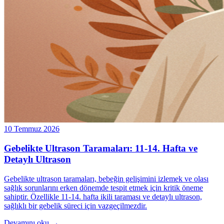
10 Temmuz 2026
Gebelikte Ultrason Taramaları: 11-14. Hafta ve
Detaylı Ultrason
Gebelikte ultrason taramaları, bebeğin gelişimini izlemek ve olası
sağlık sorunlarını erken dönemde tespit etmek için kritik öneme
sahiptir. Özellikle 11-14. hafta ikili taraması ve detaylı ultrason,
sağlıklı bir gebelik süreci için vazgeçilmezdir.
Devamını oku →