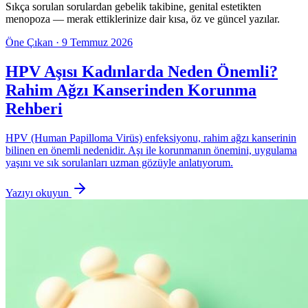
Sıkça sorulan sorulardan gebelik takibine, genital estetikten
menopoza — merak ettiklerinize dair kısa, öz ve güncel yazılar.
Öne Çıkan ·
9 Temmuz 2026
HPV Aşısı Kadınlarda Neden Önemli?
Rahim Ağzı Kanserinden Korunma
Rehberi
HPV (Human Papilloma Virüs) enfeksiyonu, rahim ağzı kanserinin
bilinen en önemli nedenidir. Aşı ile korunmanın önemini, uygulama
yaşını ve sık sorulanları uzman gözüyle anlatıyorum.
Yazıyı okuyun