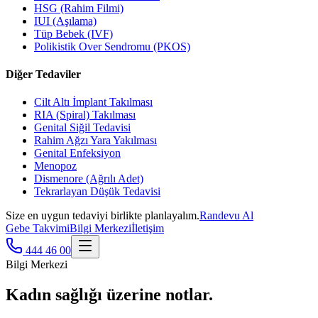
HSG (Rahim Filmi)
IUI (Aşılama)
Tüp Bebek (IVF)
Polikistik Over Sendromu (PKOS)
Diğer Tedaviler
Cilt Altı İmplant Takılması
RIA (Spiral) Takılması
Genital Siğil Tedavisi
Rahim Ağzı Yara Yakılması
Genital Enfeksiyon
Menopoz
Dismenore (Ağrılı Adet)
Tekrarlayan Düşük Tedavisi
Size en uygun tedaviyi birlikte planlayalım.
Randevu Al
Gebe Takvimi
Bilgi Merkezi
İletişim
444 46 00
Bilgi Merkezi
Kadın sağlığı üzerine
notlar.