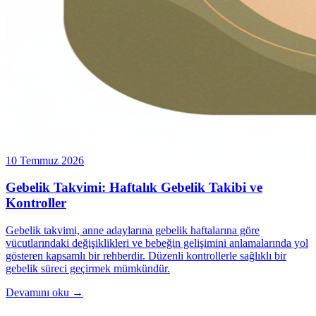
10 Temmuz 2026
Gebelik Takvimi: Haftalık Gebelik Takibi ve
Kontroller
Gebelik takvimi, anne adaylarına gebelik haftalarına göre
vücutlarındaki değişiklikleri ve bebeğin gelişimini anlamalarında yol
gösteren kapsamlı bir rehberdir. Düzenli kontrollerle sağlıklı bir
gebelik süreci geçirmek mümkündür.
Devamını oku →