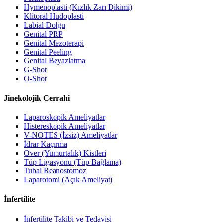
Hymenoplasti (Kızlık Zarı Dikimi)
Klitoral Hudoplasti
Labial Dolgu
Genital PRP
Genital Mezoterapi
Genital Peeling
Genital Beyazlatma
G-Shot
O-Shot
Jinekolojik Cerrahi
Laparoskopik Ameliyatlar
Histereskopik Ameliyatlar
V-NOTES (İzsiz) Ameliyatlar
İdrar Kaçırma
Over (Yumurtalık) Kistleri
Tüp Ligasyonu (Tüp Bağlama)
Tubal Reanostomoz
Laparotomi (Açık Ameliyat)
İnfertilite
İnfertilite Takibi ve Tedavisi