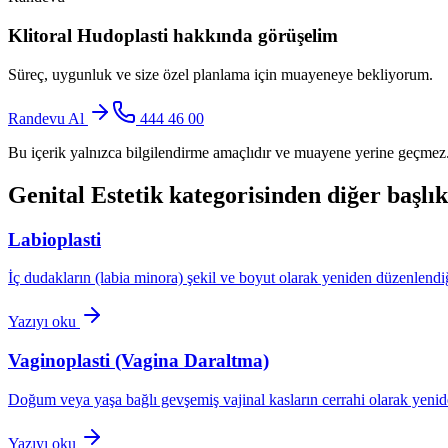
Klitoral Hudoplasti
hakkında görüşelim
Süreç, uygunluk ve size özel planlama için muayeneye bekliyorum.
Randevu Al
444 46 00
Bu içerik yalnızca bilgilendirme amaçlıdır ve muayene yerine geçmez. 
Genital Estetik
kategorisinden diğer başlık
Labioplasti
İç dudakların (labia minora) şekil ve boyut olarak yeniden düzenlendiği
Yazıyı oku
Vaginoplasti (Vagina Daraltma)
Doğum veya yaşa bağlı gevşemiş vajinal kasların cerrahi olarak yeniden
Yazıyı oku