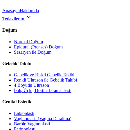
Anasayfa
Hakkımda
Tedavilerim
Doğum
Normal Doğum
Epidural (Prenses) Doğum
Sezaryen ile Doğum
Gebelik Takibi
Gebelik ve Riskli Gebelik Takibi
Renkli Ultrason ile Gebelik Takibi
4 Boyutlu Ultrason
İkili, Üçlü, Dörtlü Tarama Testi
Genital Estetik
Labioplasti
Vaginoplasti (Vagina Daraltma)
Barbie Vaginoplasti
Perinoplasti