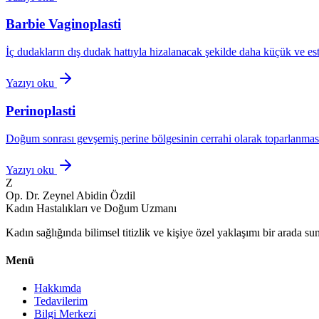
Barbie Vaginoplasti
İç dudakların dış dudak hattıyla hizalanacak şekilde daha küçük ve e
Yazıyı oku
Perinoplasti
Doğum sonrası gevşemiş perine bölgesinin cerrahi olarak toparlanmas
Yazıyı oku
Z
Op. Dr. Zeynel Abidin Özdil
Kadın Hastalıkları ve Doğum Uzmanı
Kadın sağlığında bilimsel titizlik ve kişiye özel yaklaşımı bir arada sun
Menü
Hakkımda
Tedavilerim
Bilgi Merkezi