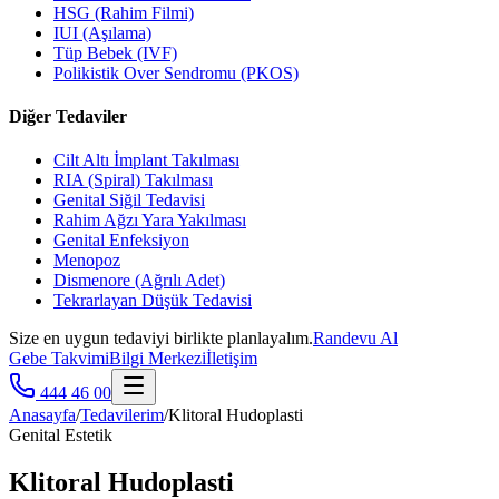
HSG (Rahim Filmi)
IUI (Aşılama)
Tüp Bebek (IVF)
Polikistik Over Sendromu (PKOS)
Diğer Tedaviler
Cilt Altı İmplant Takılması
RIA (Spiral) Takılması
Genital Siğil Tedavisi
Rahim Ağzı Yara Yakılması
Genital Enfeksiyon
Menopoz
Dismenore (Ağrılı Adet)
Tekrarlayan Düşük Tedavisi
Size en uygun tedaviyi birlikte planlayalım.
Randevu Al
Gebe Takvimi
Bilgi Merkezi
İletişim
444 46 00
Anasayfa
/
Tedavilerim
/
Klitoral Hudoplasti
Genital Estetik
Klitoral Hudoplasti