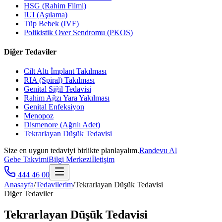
HSG (Rahim Filmi)
IUI (Aşılama)
Tüp Bebek (IVF)
Polikistik Over Sendromu (PKOS)
Diğer Tedaviler
Cilt Altı İmplant Takılması
RIA (Spiral) Takılması
Genital Siğil Tedavisi
Rahim Ağzı Yara Yakılması
Genital Enfeksiyon
Menopoz
Dismenore (Ağrılı Adet)
Tekrarlayan Düşük Tedavisi
Size en uygun tedaviyi birlikte planlayalım.
Randevu Al
Gebe Takvimi
Bilgi Merkezi
İletişim
444 46 00
Anasayfa
/
Tedavilerim
/
Tekrarlayan Düşük Tedavisi
Diğer Tedaviler
Tekrarlayan Düşük Tedavisi