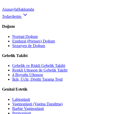
Anasayfa
Hakkımda
Tedavilerim
Doğum
Normal Doğum
Epidural (Prenses) Doğum
Sezaryen ile Doğum
Gebelik Takibi
Gebelik ve Riskli Gebelik Takibi
Renkli Ultrason ile Gebelik Takibi
4 Boyutlu Ultrason
İkili, Üçlü, Dörtlü Tarama Testi
Genital Estetik
Labioplasti
Vaginoplasti (Vagina Daraltma)
Barbie Vaginoplasti
Perinoplasti