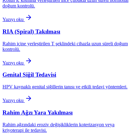
Kolun iç kısmına yerleştirilen ince çubukla uzun süreli hormonal
doğum kontrolü.
Yazıyı oku
RIA (Spiral) Takılması
Rahim içine yerleştirilen T şeklindeki cihazla uzun süreli doğum
kontrolü.
Yazıyı oku
Genital Siğil Tedavisi
HPV kaynaklı genital siğillerin tanısı ve etkili tedavi yöntemleri.
Yazıyı oku
Rahim Ağzı Yara Yakılması
Rahim ağzındaki eroziv değişikliklerin koterizasyon veya
kriyoterapi ile tedavisi.