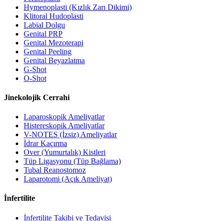
Hymenoplasti (Kızlık Zarı Dikimi)
Klitoral Hudoplasti
Labial Dolgu
Genital PRP
Genital Mezoterapi
Genital Peeling
Genital Beyazlatma
G-Shot
O-Shot
Jinekolojik Cerrahi
Laparoskopik Ameliyatlar
Histereskopik Ameliyatlar
V-NOTES (İzsiz) Ameliyatlar
İdrar Kaçırma
Over (Yumurtalık) Kistleri
Tüp Ligasyonu (Tüp Bağlama)
Tubal Reanostomoz
Laparotomi (Açık Ameliyat)
İnfertilite
İnfertilite Takibi ve Tedavisi