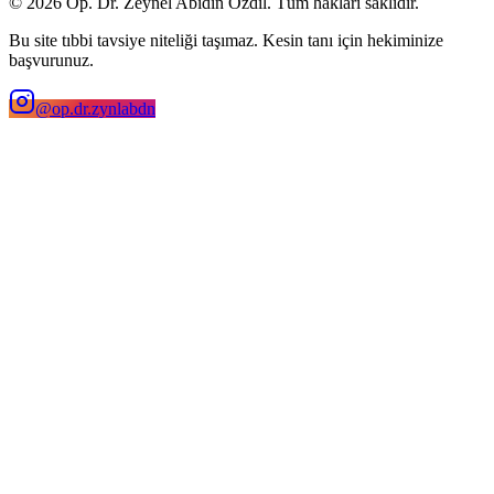
©
2026
Op. Dr. Zeynel Abidin Özdil. Tüm hakları saklıdır.
Bu site tıbbi tavsiye niteliği taşımaz. Kesin tanı için hekiminize
başvurunuz.
@op.dr.zynlabdn