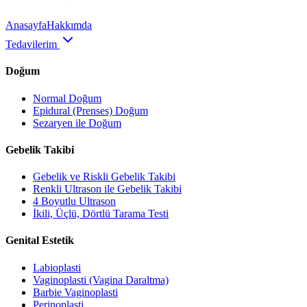
Anasayfa
Hakkımda
Tedavilerim
Doğum
Normal Doğum
Epidural (Prenses) Doğum
Sezaryen ile Doğum
Gebelik Takibi
Gebelik ve Riskli Gebelik Takibi
Renkli Ultrason ile Gebelik Takibi
4 Boyutlu Ultrason
İkili, Üçlü, Dörtlü Tarama Testi
Genital Estetik
Labioplasti
Vaginoplasti (Vagina Daraltma)
Barbie Vaginoplasti
Perinoplasti