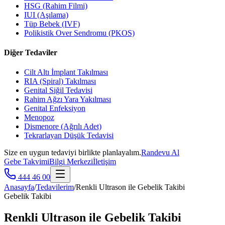
HSG (Rahim Filmi)
IUI (Aşılama)
Tüp Bebek (IVF)
Polikistik Over Sendromu (PKOS)
Diğer Tedaviler
Cilt Altı İmplant Takılması
RIA (Spiral) Takılması
Genital Siğil Tedavisi
Rahim Ağzı Yara Yakılması
Genital Enfeksiyon
Menopoz
Dismenore (Ağrılı Adet)
Tekrarlayan Düşük Tedavisi
Size en uygun tedaviyi birlikte planlayalım.
Randevu Al
Gebe Takvimi
Bilgi Merkezi
İletişim
444 46 00
Anasayfa
/
Tedavilerim
/
Renkli Ultrason ile Gebelik Takibi
Gebelik Takibi
Renkli Ultrason ile Gebelik Takibi