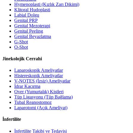
Hymenoplasti (Kızlık Zarı Dikimi)
Klitoral Hudoplasti
Labial Dolgu
Genital PRP
Genital Mezoterapi
Genital Peeling
Genital Beyazlatma
G-Shot
O-Shot
Jinekolojik Cerrahi
Laparoskopik Ameliyatlar
Histereskopik Ameliyatlar
V-NOTES (İzsiz) Ameliyatlar
İdrar Kaçırma
Over (Yumurtalık) Kistleri
Tüp Ligasyonu (Tüp Bağlama)
Tubal Reanostomoz
Laparotomi (Açık Ameliyat)
İnfertilite
İnfertilite Takibi ve Tedavisi