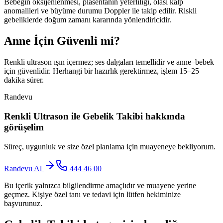
Bebeğin oksijenlenmesi, plasentanın yeterliliği, olası kalp
anomalileri ve büyüme durumu Doppler ile takip edilir. Riskli
gebeliklerde doğum zamanı kararında yönlendiricidir.
Anne İçin Güvenli mi?
Renkli ultrason ışın içermez; ses dalgaları temellidir ve anne–bebek
için güvenlidir. Herhangi bir hazırlık gerektirmez, işlem 15–25
dakika sürer.
Randevu
Renkli Ultrason ile Gebelik Takibi
hakkında
görüşelim
Süreç, uygunluk ve size özel planlama için muayeneye bekliyorum.
Randevu Al
444 46 00
Bu içerik yalnızca bilgilendirme amaçlıdır ve muayene yerine
geçmez. Kişiye özel tanı ve tedavi için lütfen hekiminize
başvurunuz.