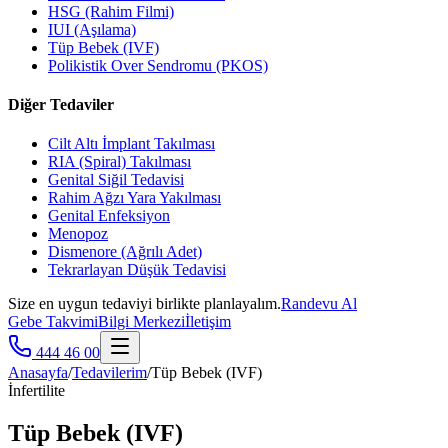
HSG (Rahim Filmi)
IUI (Aşılama)
Tüp Bebek (IVF)
Polikistik Over Sendromu (PKOS)
Diğer Tedaviler
Cilt Altı İmplant Takılması
RIA (Spiral) Takılması
Genital Siğil Tedavisi
Rahim Ağzı Yara Yakılması
Genital Enfeksiyon
Menopoz
Dismenore (Ağrılı Adet)
Tekrarlayan Düşük Tedavisi
Size en uygun tedaviyi birlikte planlayalım.
Randevu Al
Gebe Takvimi
Bilgi Merkezi
İletişim
444 46 00
Anasayfa
/
Tedavilerim
/
Tüp Bebek (IVF)
İnfertilite
Tüp Bebek (IVF)