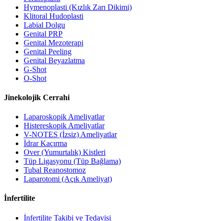
Hymenoplasti (Kızlık Zarı Dikimi)
Klitoral Hudoplasti
Labial Dolgu
Genital PRP
Genital Mezoterapi
Genital Peeling
Genital Beyazlatma
G-Shot
O-Shot
Jinekolojik Cerrahi
Laparoskopik Ameliyatlar
Histereskopik Ameliyatlar
V-NOTES (İzsiz) Ameliyatlar
İdrar Kaçırma
Over (Yumurtalık) Kistleri
Tüp Ligasyonu (Tüp Bağlama)
Tubal Reanostomoz
Laparotomi (Açık Ameliyat)
İnfertilite
İnfertilite Takibi ve Tedavisi