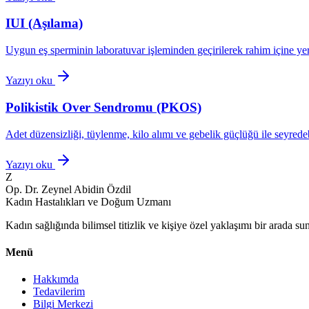
IUI (Aşılama)
Uygun eş sperminin laboratuvar işleminden geçirilerek rahim içine yerl
Yazıyı oku
Polikistik Over Sendromu (PKOS)
Adet düzensizliği, tüylenme, kilo alımı ve gebelik güçlüğü ile seyrede
Yazıyı oku
Z
Op. Dr. Zeynel Abidin Özdil
Kadın Hastalıkları ve Doğum Uzmanı
Kadın sağlığında bilimsel titizlik ve kişiye özel yaklaşımı bir arada sun
Menü
Hakkımda
Tedavilerim
Bilgi Merkezi