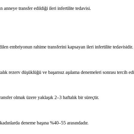
neye transfer edildiği ileri infertilite tedavisi.
en embriyonun rahime transferini kapsayan ileri infertilite tedavisidir.
talık rezerv düşüklüğü ve başarısız aşılama denemeleri sonrası tercih edil
nsfer olmak üzere yaklaşık 2–3 haftalık bir süreçtir.
ltı kadınlarda deneme başına %40–55 arasındadır.