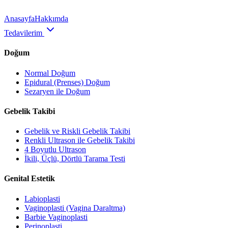
Anasayfa
Hakkımda
Tedavilerim
Doğum
Normal Doğum
Epidural (Prenses) Doğum
Sezaryen ile Doğum
Gebelik Takibi
Gebelik ve Riskli Gebelik Takibi
Renkli Ultrason ile Gebelik Takibi
4 Boyutlu Ultrason
İkili, Üçlü, Dörtlü Tarama Testi
Genital Estetik
Labioplasti
Vaginoplasti (Vagina Daraltma)
Barbie Vaginoplasti
Perinoplasti