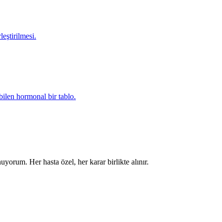
eştirilmesi.
bilen hormonal bir tablo.
uyorum. Her hasta özel, her karar birlikte alınır.