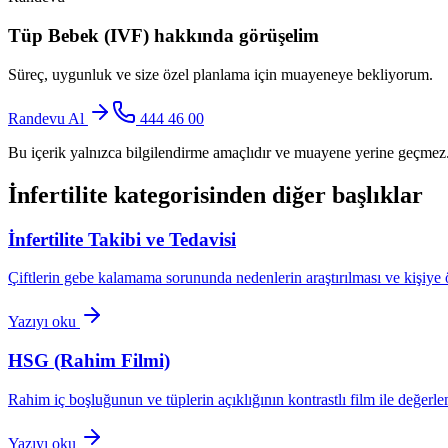
Tüp Bebek (IVF)
hakkında görüşelim
Süreç, uygunluk ve size özel planlama için muayeneye bekliyorum.
Randevu Al
444 46 00
Bu içerik yalnızca bilgilendirme amaçlıdır ve muayene yerine geçmez. 
İnfertilite
kategorisinden diğer başlıklar
İnfertilite Takibi ve Tedavisi
Çiftlerin gebe kalamama sorununda nedenlerin araştırılması ve kişiye 
Yazıyı oku
HSG (Rahim Filmi)
Rahim iç boşluğunun ve tüplerin açıklığının kontrastlı film ile değerle
Yazıyı oku