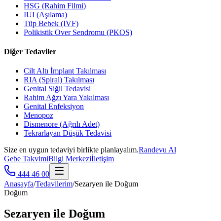
HSG (Rahim Filmi)
IUI (Aşılama)
Tüp Bebek (IVF)
Polikistik Over Sendromu (PKOS)
Diğer Tedaviler
Cilt Altı İmplant Takılması
RIA (Spiral) Takılması
Genital Siğil Tedavisi
Rahim Ağzı Yara Yakılması
Genital Enfeksiyon
Menopoz
Dismenore (Ağrılı Adet)
Tekrarlayan Düşük Tedavisi
Size en uygun tedaviyi birlikte planlayalım.
Randevu Al
Gebe Takvimi
Bilgi Merkezi
İletişim
444 46 00
Anasayfa
/
Tedavilerim
/
Sezaryen ile Doğum
Doğum
Sezaryen ile Doğum