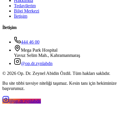
Hakkımda
Tedavilerim
Bilgi Merkezi
İletişim
İletişim
444 46 00
Mega Park Hospital
Yavuz Selim Mah., Kahramanmaraş
@op.dr.zynlabdn
©
2026
Op. Dr. Zeynel Abidin Özdil. Tüm hakları saklıdır.
Bu site tıbbi tavsiye niteliği taşımaz. Kesin tanı için hekiminize
başvurunuz.
@op.dr.zynlabdn