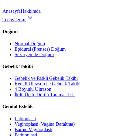
Anasayfa
Hakkımda
Tedavilerim
Doğum
Normal Doğum
Epidural (Prenses) Doğum
Sezaryen ile Doğum
Gebelik Takibi
Gebelik ve Riskli Gebelik Takibi
Renkli Ultrason ile Gebelik Takibi
4 Boyutlu Ultrason
İkili, Üçlü, Dörtlü Tarama Testi
Genital Estetik
Labioplasti
Vaginoplasti (Vagina Daraltma)
Barbie Vaginoplasti
Perinoplasti