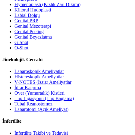
Hymenoplasti (Kızlık Zarı Dikimi)
Klitoral Hudoplasti
Labial Dolgu
Genital PRP
Genital Mezoterapi
Genital Peeling
Genital Beyazlatma
G-Shot
O-Shot
Jinekolojik Cerrahi
Laparoskopik Ameliyatlar
Histereskopik Ameliyatlar
V-NOTES (İzsiz) Ameliyatlar
İdrar Kaçırma
Over (Yumurtalık) Kistleri
Tüp Ligasyonu (Tüp Bağlama)
Tubal Reanostomoz
Laparotomi (Açık Ameliyat)
İnfertilite
İnfertilite Takibi ve Tedavisi