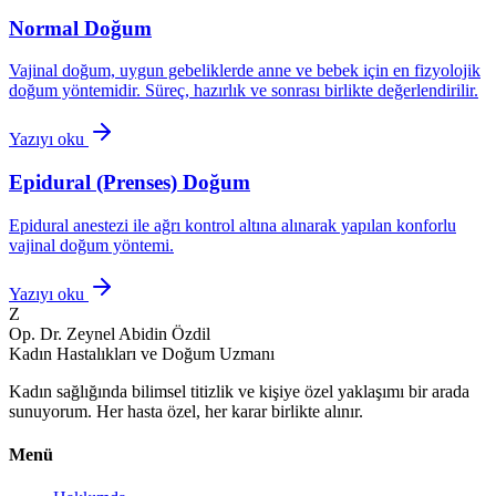
Normal Doğum
Vajinal doğum, uygun gebeliklerde anne ve bebek için en fizyolojik
doğum yöntemidir. Süreç, hazırlık ve sonrası birlikte değerlendirilir.
Yazıyı oku
Epidural (Prenses) Doğum
Epidural anestezi ile ağrı kontrol altına alınarak yapılan konforlu
vajinal doğum yöntemi.
Yazıyı oku
Z
Op. Dr. Zeynel Abidin Özdil
Kadın Hastalıkları ve Doğum Uzmanı
Kadın sağlığında bilimsel titizlik ve kişiye özel yaklaşımı bir arada
sunuyorum. Her hasta özel, her karar birlikte alınır.
Menü