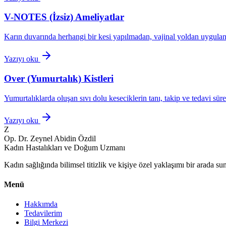
V-NOTES (İzsiz) Ameliyatlar
Karın duvarında herhangi bir kesi yapılmadan, vajinal yoldan uygulanan
Yazıyı oku
Over (Yumurtalık) Kistleri
Yumurtalıklarda oluşan sıvı dolu keseciklerin tanı, takip ve tedavi süre
Yazıyı oku
Z
Op. Dr. Zeynel Abidin Özdil
Kadın Hastalıkları ve Doğum Uzmanı
Kadın sağlığında bilimsel titizlik ve kişiye özel yaklaşımı bir arada sun
Menü
Hakkımda
Tedavilerim
Bilgi Merkezi