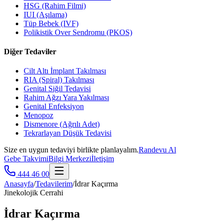
HSG (Rahim Filmi)
IUI (Aşılama)
Tüp Bebek (IVF)
Polikistik Over Sendromu (PKOS)
Diğer Tedaviler
Cilt Altı İmplant Takılması
RIA (Spiral) Takılması
Genital Siğil Tedavisi
Rahim Ağzı Yara Yakılması
Genital Enfeksiyon
Menopoz
Dismenore (Ağrılı Adet)
Tekrarlayan Düşük Tedavisi
Size en uygun tedaviyi birlikte planlayalım.
Randevu Al
Gebe Takvimi
Bilgi Merkezi
İletişim
444 46 00
Anasayfa
/
Tedavilerim
/
İdrar Kaçırma
Jinekolojik Cerrahi
İdrar Kaçırma