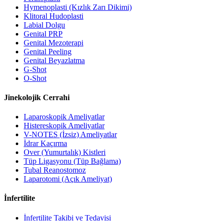
Hymenoplasti (Kızlık Zarı Dikimi)
Klitoral Hudoplasti
Labial Dolgu
Genital PRP
Genital Mezoterapi
Genital Peeling
Genital Beyazlatma
G-Shot
O-Shot
Jinekolojik Cerrahi
Laparoskopik Ameliyatlar
Histereskopik Ameliyatlar
V-NOTES (İzsiz) Ameliyatlar
İdrar Kaçırma
Over (Yumurtalık) Kistleri
Tüp Ligasyonu (Tüp Bağlama)
Tubal Reanostomoz
Laparotomi (Açık Ameliyat)
İnfertilite
İnfertilite Takibi ve Tedavisi