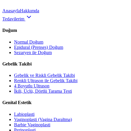
Anasayfa
Hakkımda
Tedavilerim
Doğum
Normal Doğum
Epidural (Prenses) Doğum
Sezaryen ile Doğum
Gebelik Takibi
Gebelik ve Riskli Gebelik Takibi
Renkli Ultrason ile Gebelik Takibi
4 Boyutlu Ultrason
İkili, Üçlü, Dörtlü Tarama Testi
Genital Estetik
Labioplasti
Vaginoplasti (Vagina Daraltma)
Barbie Vaginoplasti
Perinoplasti