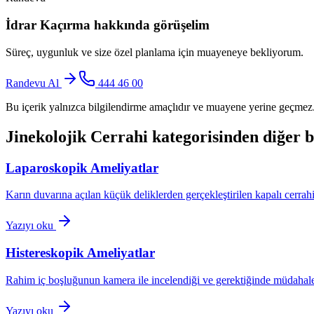
İdrar Kaçırma
hakkında görüşelim
Süreç, uygunluk ve size özel planlama için muayeneye bekliyorum.
Randevu Al
444 46 00
Bu içerik yalnızca bilgilendirme amaçlıdır ve muayene yerine geçmez. 
Jinekolojik Cerrahi
kategorisinden diğer b
Laparoskopik Ameliyatlar
Karın duvarına açılan küçük deliklerden gerçekleştirilen kapalı cerrah
Yazıyı oku
Histereskopik Ameliyatlar
Rahim iç boşluğunun kamera ile incelendiği ve gerektiğinde müdahale
Yazıyı oku