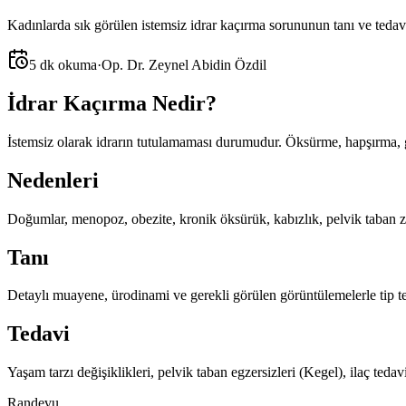
Kadınlarda sık görülen istemsiz idrar kaçırma sorununun tanı ve tedavi
5 dk okuma
·
Op. Dr. Zeynel Abidin Özdil
İdrar Kaçırma Nedir?
İstemsiz olarak idrarın tutulamaması durumudur. Öksürme, hapşırma, gülme
Nedenleri
Doğumlar, menopoz, obezite, kronik öksürük, kabızlık, pelvik taban zay
Tanı
Detaylı muayene, ürodinami ve gerekli görülen görüntülemelerle tip tes
Tedavi
Yaşam tarzı değişiklikleri, pelvik taban egzersizleri (Kegel), ilaç ted
Randevu