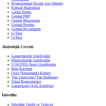
Hymenoplasti (Kızlık Zarı Dikimi)
Klitoral Hudoplasti
Labial Dolgu
Genital PRP
Genital Mezoterapi
Genital Peeling
Genital Beyazlatma
G-Shot
O-Shot
Jinekolojik Cerrahi
Laparoskopik Ameliyatlar
Histereskopik Ameliyatlar
V-NOTES (İzsiz) Ameliyatlar
İdrar Kaçırma
Over (Yumurtalık) Kistleri
Tüp Ligasyonu (Tüp Bağlama)
Tubal Reanostomoz
Laparotomi (Açık Ameliyat)
İnfertilite
İnfertilite Takibi ve Tedavisi