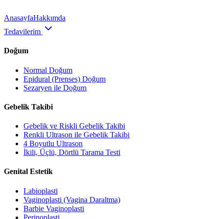
Anasayfa
Hakkımda
Tedavilerim
Doğum
Normal Doğum
Epidural (Prenses) Doğum
Sezaryen ile Doğum
Gebelik Takibi
Gebelik ve Riskli Gebelik Takibi
Renkli Ultrason ile Gebelik Takibi
4 Boyutlu Ultrason
İkili, Üçlü, Dörtlü Tarama Testi
Genital Estetik
Labioplasti
Vaginoplasti (Vagina Daraltma)
Barbie Vaginoplasti
Perinoplasti