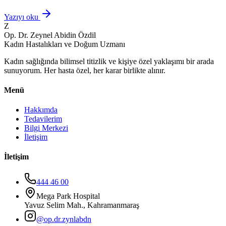
Yazıyı oku
Z
Op. Dr. Zeynel Abidin Özdil
Kadın Hastalıkları ve Doğum Uzmanı
Kadın sağlığında bilimsel titizlik ve kişiye özel yaklaşımı bir arada
sunuyorum. Her hasta özel, her karar birlikte alınır.
Menü
Hakkımda
Tedavilerim
Bilgi Merkezi
İletişim
İletişim
444 46 00
Mega Park Hospital
Yavuz Selim Mah., Kahramanmaraş
@op.dr.zynlabdn