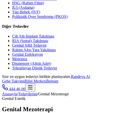
HSG (Rahim Filmi)
IUI (Aşılama)
Tüp Bebek (IVF)
Polikistik Over Sendromu (PKOS)
Diğer Tedaviler
Cilt Altı İmplant Takılması
RIA (Spiral) Takılması
Genital Siğil Tedavisi
Rahim Ağzı Yara Yakılması
Genital Enfeksiyon
Menopoz
Dismenore (Ağrılı Adet)
Tekrarlayan Düşük Tedavisi
Size en uygun tedaviyi birlikte planlayalım.
Randevu Al
Gebe Takvimi
Bilgi Merkezi
İletişim
444 46 00
Anasayfa
/
Tedavilerim
/
Genital Mezoterapi
Genital Estetik
Genital Mezoterapi