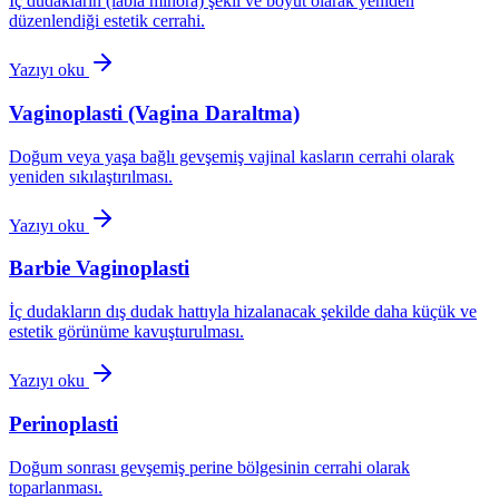
İç dudakların (labia minora) şekil ve boyut olarak yeniden
düzenlendiği estetik cerrahi.
Yazıyı oku
Vaginoplasti (Vagina Daraltma)
Doğum veya yaşa bağlı gevşemiş vajinal kasların cerrahi olarak
yeniden sıkılaştırılması.
Yazıyı oku
Barbie Vaginoplasti
İç dudakların dış dudak hattıyla hizalanacak şekilde daha küçük ve
estetik görünüme kavuşturulması.
Yazıyı oku
Perinoplasti
Doğum sonrası gevşemiş perine bölgesinin cerrahi olarak
toparlanması.