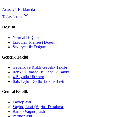
Anasayfa
Hakkımda
Tedavilerim
Doğum
Normal Doğum
Epidural (Prenses) Doğum
Sezaryen ile Doğum
Gebelik Takibi
Gebelik ve Riskli Gebelik Takibi
Renkli Ultrason ile Gebelik Takibi
4 Boyutlu Ultrason
İkili, Üçlü, Dörtlü Tarama Testi
Genital Estetik
Labioplasti
Vaginoplasti (Vagina Daraltma)
Barbie Vaginoplasti
Perinoplasti