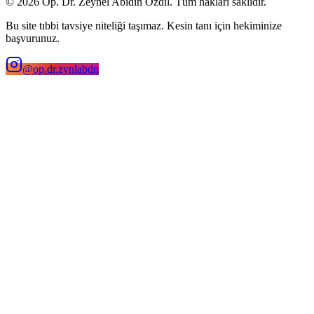
©
2026
Op. Dr. Zeynel Abidin Özdil. Tüm hakları saklıdır.
Bu site tıbbi tavsiye niteliği taşımaz. Kesin tanı için hekiminize
başvurunuz.
@op.dr.zynlabdn