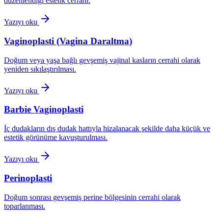
düzenlendiği estetik cerrahi.
Yazıyı oku
Vaginoplasti (Vagina Daraltma)
Doğum veya yaşa bağlı gevşemiş vajinal kasların cerrahi olarak
yeniden sıkılaştırılması.
Yazıyı oku
Barbie Vaginoplasti
İç dudakların dış dudak hattıyla hizalanacak şekilde daha küçük ve
estetik görünüme kavuşturulması.
Yazıyı oku
Perinoplasti
Doğum sonrası gevşemiş perine bölgesinin cerrahi olarak
toparlanması.