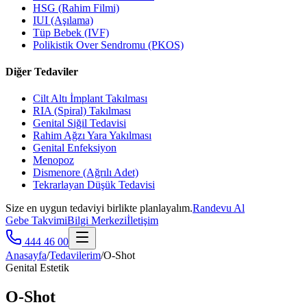
HSG (Rahim Filmi)
IUI (Aşılama)
Tüp Bebek (IVF)
Polikistik Over Sendromu (PKOS)
Diğer Tedaviler
Cilt Altı İmplant Takılması
RIA (Spiral) Takılması
Genital Siğil Tedavisi
Rahim Ağzı Yara Yakılması
Genital Enfeksiyon
Menopoz
Dismenore (Ağrılı Adet)
Tekrarlayan Düşük Tedavisi
Size en uygun tedaviyi birlikte planlayalım.
Randevu Al
Gebe Takvimi
Bilgi Merkezi
İletişim
444 46 00
Anasayfa
/
Tedavilerim
/
O-Shot
Genital Estetik
O-Shot