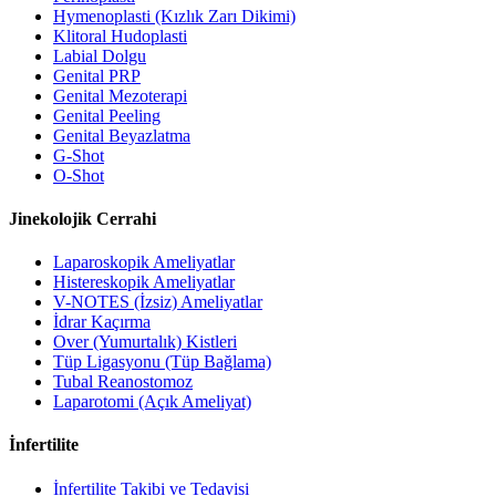
Hymenoplasti (Kızlık Zarı Dikimi)
Klitoral Hudoplasti
Labial Dolgu
Genital PRP
Genital Mezoterapi
Genital Peeling
Genital Beyazlatma
G-Shot
O-Shot
Jinekolojik Cerrahi
Laparoskopik Ameliyatlar
Histereskopik Ameliyatlar
V-NOTES (İzsiz) Ameliyatlar
İdrar Kaçırma
Over (Yumurtalık) Kistleri
Tüp Ligasyonu (Tüp Bağlama)
Tubal Reanostomoz
Laparotomi (Açık Ameliyat)
İnfertilite
İnfertilite Takibi ve Tedavisi